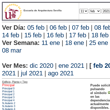
Escuela de Arquitectura Sevilla
Ver Día:
05 feb
|
06 feb
|
07 feb
|
08 fe
14 feb
|
15 feb
|
16 feb
|
17 feb
|
18 feb
Ver Semana:
11 ene
|
18 ene
|
25 ene
08 mar
Vista P
Ver Mes:
dic 2020
|
ene 2021
|
[
feb 2
2021
|
jul 2021
|
ago 2021
Edificio, Planta y Tipo
Principal
Puede solici
Principal 0
pulsando
Principal 1
el símbolo
Principal 2
en las
Principal 3
dependencia
Principal 4
N.Aulario 2
actualmente
N.Aulario 3
disponibles.
N.Aulario 4