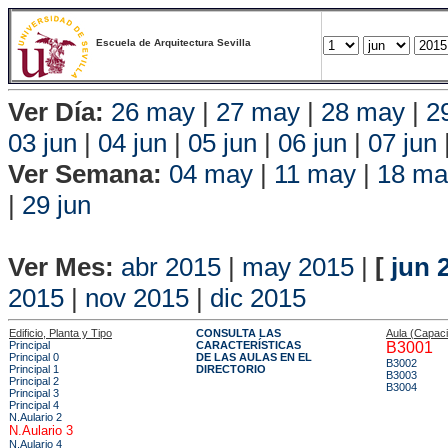
Escuela de Arquitectura Sevilla
Ver Día:
26 may
|
27 may
|
28 may
|
2
03 jun
|
04 jun
|
05 jun
|
06 jun
|
07 jun
Ver Semana:
04 may
|
11 may
|
18 ma
|
29 jun
Vista P
Ver Mes:
abr 2015
|
may 2015
|
[
jun 
2015
|
nov 2015
|
dic 2015
Edificio, Planta y Tipo
CONSULTA LAS
Aula (Capac
Principal
CARACTERÍSTICAS
B3001
Principal 0
DE LAS AULAS EN EL
B3002
Principal 1
DIRECTORIO
B3003
Principal 2
B3004
Principal 3
Principal 4
N.Aulario 2
N.Aulario 3
N.Aulario 4