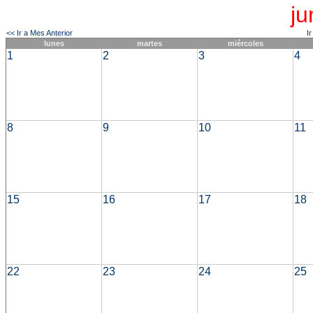
ju
<< Ir a Mes Anterior
I
lunes
martes
miércoles
1
2
3
4
8
9
10
11
15
16
17
18
22
23
24
25