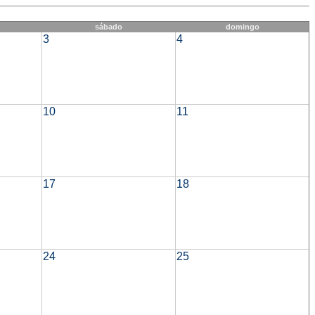
sábado
domingo
3
4
10
11
17
18
24
25