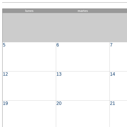
lunes
martes
5
6
7
12
13
14
19
20
21