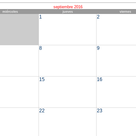
septiembre 2016
miércoles
jueves
viernes
1
2
8
9
15
16
22
23