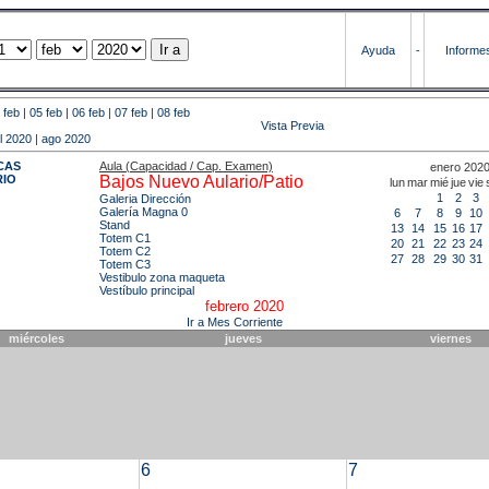
Ayuda
-
Informe
 feb
|
05 feb
|
06 feb
|
07 feb
|
08 feb
Vista Previa
ul 2020
|
ago 2020
CAS
Aula (Capacidad / Cap. Examen)
enero 202
RIO
Bajos Nuevo Aulario/Patio
lun
mar
mié
jue
vie
1
2
3
Galeria Dirección
Galería Magna 0
6
7
8
9
10
Stand
13
14
15
16
17
Totem C1
20
21
22
23
24
Totem C2
27
28
29
30
31
Totem C3
Vestibulo zona maqueta
Vestíbulo principal
febrero 2020
Ir a Mes Corriente
miércoles
jueves
viernes
6
7