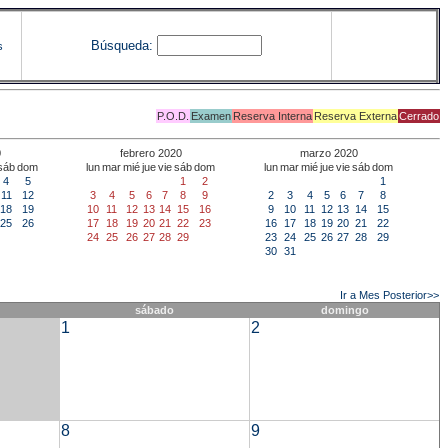
Búsqueda:
s
P.O.D.
Examen
Reserva Interna
Reserva Externa
Cerrado
0
febrero 2020
marzo 2020
sáb
dom
lun
mar
mié
jue
vie
sáb
dom
lun
mar
mié
jue
vie
sáb
dom
4
5
1
2
1
11
12
3
4
5
6
7
8
9
2
3
4
5
6
7
8
18
19
10
11
12
13
14
15
16
9
10
11
12
13
14
15
25
26
17
18
19
20
21
22
23
16
17
18
19
20
21
22
24
25
26
27
28
29
23
24
25
26
27
28
29
30
31
Ir a Mes Posterior>>
sábado
domingo
1
2
8
9