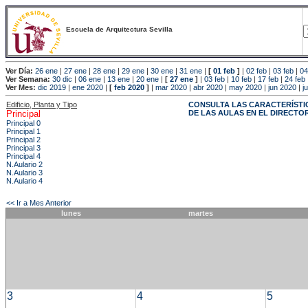
Escuela de Arquitectura Sevilla
Ver Día:
26 ene
|
27 ene
|
28 ene
|
29 ene
|
30 ene
|
31 ene
|
[
01 feb
]
|
02 feb
|
03 feb
|
04
Ver Semana:
30 dic
|
06 ene
|
13 ene
|
20 ene
|
[
27 ene
]
|
03 feb
|
10 feb
|
17 feb
|
24 feb
Ver Mes:
dic 2019
|
ene 2020
|
[
feb 2020
]
|
mar 2020
|
abr 2020
|
may 2020
|
jun 2020
|
j
Edificio, Planta y Tipo
CONSULTA LAS CARACTERÍSTI
Principal
DE LAS AULAS EN EL DIRECTO
Principal 0
Principal 1
Principal 2
Principal 3
Principal 4
N.Aulario 2
N.Aulario 3
N.Aulario 4
<< Ir a Mes Anterior
lunes
martes
3
4
5