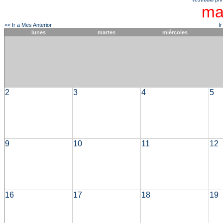
ma
<< Ir a Mes Anterior
I
lunes
martes
miércoles
2
3
4
5
9
10
11
12
16
17
18
19