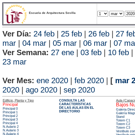
Escuela de Arquitectura Sevilla
Ver Día:
24 feb
|
25 feb
|
26 feb
|
27 fe
mar
|
04 mar
|
05 mar
|
06 mar
|
07 ma
Ver Semana:
27 ene
|
03 feb
|
10 feb
23 mar
Vista P
Ver Mes:
ene 2020
|
feb 2020
|
[
mar 
2020
|
ago 2020
|
sep 2020
Edificio, Planta y Tipo
CONSULTA LAS
Aula (Capac
Principal
CARACTERÍSTICAS
Bajos Nu
DE LAS AULAS EN EL
Principal 0
Galeria Dire
DIRECTORIO
Principal 1
Galería Mag
Principal 2
Stand
Principal 3
Totem C1
Principal 4
Totem C2
N.Aulario 2
Totem C3
N.Aulario 3
Vestibulo zo
N.Aulario 4
Vestíbulo pri