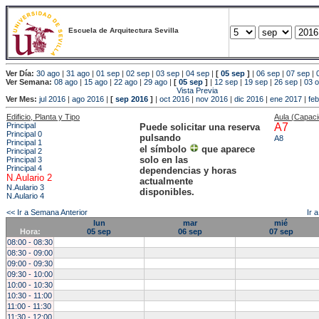
Escuela de Arquitectura Sevilla
Ver Día:
30 ago
|
31 ago
|
01 sep
|
02 sep
|
03 sep
|
04 sep
|
[
05 sep
]
|
06 sep
|
07 sep
|
Ver Semana:
08 ago
|
15 ago
|
22 ago
|
29 ago
|
[
05 sep
]
|
12 sep
|
19 sep
|
26 sep
|
03 o
Vista Previa
Ver Mes:
jul 2016
|
ago 2016
|
[
sep 2016
]
|
oct 2016
|
nov 2016
|
dic 2016
|
ene 2017
|
fe
Edificio, Planta y Tipo
Aula (Capac
Principal
A7
Puede solicitar una reserva
Principal 0
pulsando
A8
Principal 1
el símbolo
que aparece
Principal 2
solo en las
Principal 3
Principal 4
dependencias y horas
N.Aulario 2
actualmente
N.Aulario 3
disponibles.
N.Aulario 4
<< Ir a Semana Anterior
Ir 
lun
mar
mié
Hora:
05 sep
06 sep
07 sep
08:00 - 08:30
08:30 - 09:00
09:00 - 09:30
09:30 - 10:00
10:00 - 10:30
10:30 - 11:00
11:00 - 11:30
11:30 - 12:00