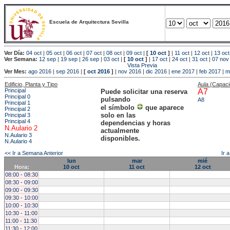
Escuela de Arquitectura Sevilla
Ver Día:
04 oct
|
05 oct
|
06 oct
|
07 oct
|
08 oct
|
09 oct
|
[
10 oct
]
|
11 oct
|
12 oct
|
13 oct
Ver Semana:
12 sep
|
19 sep
|
26 sep
|
03 oct
|
[
10 oct
]
|
17 oct
|
24 oct
|
31 oct
|
07 nov
Vista Previa
Ver Mes:
ago 2016
|
sep 2016
|
[
oct 2016
]
|
nov 2016
|
dic 2016
|
ene 2017
|
feb 2017
|
m
Edificio, Planta y Tipo
Aula (Capac
Principal
A7
Puede solicitar una reserva
Principal 0
pulsando
A8
Principal 1
el símbolo
que aparece
Principal 2
solo en las
Principal 3
Principal 4
dependencias y horas
N.Aulario 2
actualmente
N.Aulario 3
disponibles.
N.Aulario 4
<< Ir a Semana Anterior
Ir 
lun
mar
mié
Hora:
10 oct
11 oct
12 oct
08:00 - 08:30
08:30 - 09:00
09:00 - 09:30
09:30 - 10:00
10:00 - 10:30
10:30 - 11:00
11:00 - 11:30
11:30 - 12:00