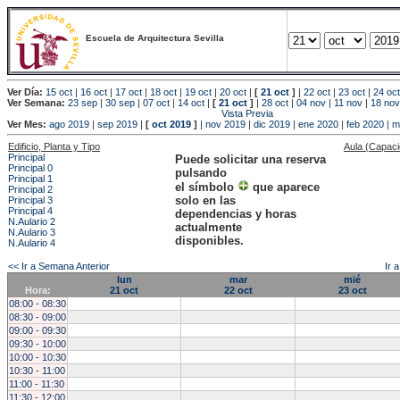
Escuela de Arquitectura Sevilla
Ver Día:
15 oct
|
16 oct
|
17 oct
|
18 oct
|
19 oct
|
20 oct
|
[
21 oct
]
|
22 oct
|
23 oct
|
24 oct
Ver Semana:
23 sep
|
30 sep
|
07 oct
|
14 oct
|
[
21 oct
]
|
28 oct
|
04 nov
|
11 nov
|
18 nov
Vista Previa
Ver Mes:
ago 2019
|
sep 2019
|
[
oct 2019
]
|
nov 2019
|
dic 2019
|
ene 2020
|
feb 2020
|
m
Edificio, Planta y Tipo
Aula (Capac
Principal
Puede solicitar una reserva
Principal 0
pulsando
Principal 1
el símbolo
que aparece
Principal 2
solo en las
Principal 3
Principal 4
dependencias y horas
N.Aulario 2
actualmente
N.Aulario 3
disponibles.
N.Aulario 4
<< Ir a Semana Anterior
Ir 
lun
mar
mié
Hora:
21 oct
22 oct
23 oct
08:00 - 08:30
08:30 - 09:00
09:00 - 09:30
09:30 - 10:00
10:00 - 10:30
10:30 - 11:00
11:00 - 11:30
11:30 - 12:00