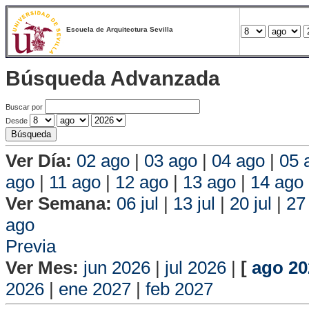
Escuela de Arquitectura Sevilla
Búsqueda Advanzada
Buscar por
Desde
Ver Día:
02 ago
|
03 ago
|
04 ago
|
05 
ago
|
11 ago
|
12 ago
|
13 ago
|
14 ago
Ver Semana:
06 jul
|
13 jul
|
20 jul
|
27 
ago
Vis
Previa
Ver Mes:
jun 2026
|
jul 2026
|
[
ago 20
2026
|
ene 2027
|
feb 2027