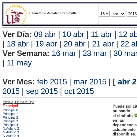
Escuela de Arquitectura Sevilla
Ver Día:
09 abr
|
10 abr
|
11 abr
|
12 ab
|
18 abr
|
19 abr
|
20 abr
|
21 abr
|
22 a
Ver Semana:
16 mar
|
23 mar
|
30 ma
|
11 may
Vista P
Ver Mes:
feb 2015
|
mar 2015
|
[
abr 
2015
|
sep 2015
|
oct 2015
Edificio, Planta y Tipo
Principal
Puede solici
Principal 0
pulsando
Principal 1
el símbolo
Principal 2
en las
Principal 3
dependencia
Principal 4
N.Aulario 2
actualmente
N.Aulario 3
disponibles.
N.Aulario 4