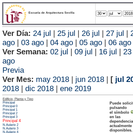
Escuela de Arquitectura Sevilla
Ver Día:
24 jul
|
25 jul
|
26 jul
|
27 jul
|
ago
|
03 ago
|
04 ago
|
05 ago
|
06 ago
Ver Semana:
02 jul
|
09 jul
|
16 jul
|
23 
ago
Vis
Previa
Ver Mes:
may 2018
|
jun 2018
|
[
jul 2
2018
|
dic 2018
|
ene 2019
Edificio, Planta y Tipo
Principal
Puede solici
Principal 0
pulsando
Principal 1
el símbolo
Principal 2
en las
Principal 3
Principal 4
dependencia
N.Aulario 2
actualmente
N.Aulario 3
disponibles.
N.Aulario 4