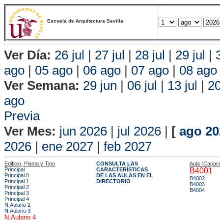
Escuela de Arquitectura Sevilla
Ver Día:
26 jul
|
27 jul
|
28 jul
|
29 jul
|
ago
|
05 ago
|
06 ago
|
07 ago
|
08 ago
Ver Semana:
29 jun
|
06 jul
|
13 jul
|
20
ago
Vis
Previa
Ver Mes:
jun 2026
|
jul 2026
|
[
ago 20
2026
|
ene 2027
|
feb 2027
Edificio, Planta y Tipo
CONSULTA LAS
Aula (Capac
Principal
CARACTERÍSTICAS
B4001
Principal 0
DE LAS AULAS EN EL
B4002
Principal 1
DIRECTORIO
B4003
Principal 2
B4004
Principal 3
Principal 4
N.Aulario 2
N.Aulario 3
N.Aulario 4