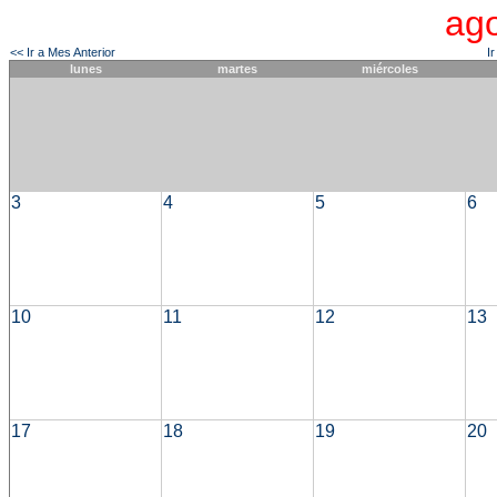
ag
<< Ir a Mes Anterior
I
lunes
martes
miércoles
3
4
5
6
10
11
12
13
17
18
19
20