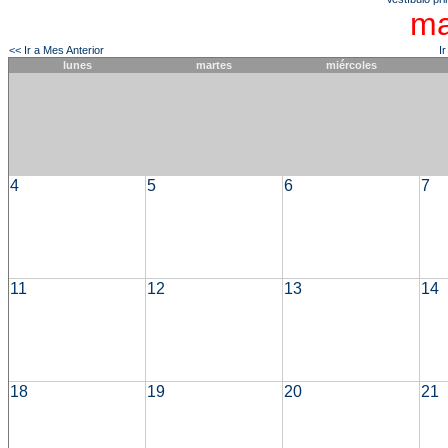
ma
<< Ir a Mes Anterior
I
lunes
martes
miércoles
4
5
6
7
11
12
13
14
18
19
20
21