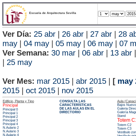
Escuela de Arquitectura Sevilla
Ver Día:
25 abr
|
26 abr
|
27 abr
|
28 a
may
|
04 may
|
05 may
|
06 may
|
07 
Ver Semana:
30 mar
|
06 abr
|
13 abr
|
25 may
Vista P
Ver Mes:
mar 2015
|
abr 2015
|
[
may 
2015
|
oct 2015
|
nov 2015
Edificio, Planta y Tipo
CONSULTA LAS
Aula (Capac
Principal
CARACTERÍSTICAS
Bajos Nuevo 
DE LAS AULAS EN EL
Galeria Dire
Principal 0
DIRECTORIO
Galería Mag
Principal 1
Stand
Principal 2
Totem C
Principal 3
Principal 4
Totem C2
N.Aulario 2
Totem C3
N.Aulario 3
Vestibulo z
N.Aulario 4
Vestíbulo pri