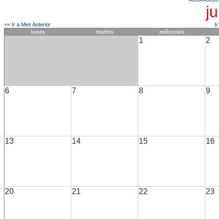
j
<< Ir a Mes Anterior
I
lunes
martes
miércoles
1
2
6
7
8
9
13
14
15
16
20
21
22
23