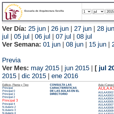
Escuela de Arquitectura Sevilla
Ver Día:
25 jun
|
26 jun
|
27 jun
|
28 ju
jul
|
05 jul
|
06 jul
|
07 jul
|
08 jul
Ver Semana:
01 jun
|
08 jun
|
15 jun
|
Vis
Previa
Ver Mes:
may 2015
|
jun 2015
|
[
jul 2
2015
|
dic 2015
|
ene 2016
Edificio, Planta y Tipo
CONSULTA LAS
Aula (Capac
Principal
CARACTERÍSTICAS
AULA A
Principal 0
DE LAS AULAS EN EL
AULA A3002
Principal 1
DIRECTORIO
AULA A3003
Principal 2
AULA A3004
Principal 3
AULA A3005
Principal 4
AULA A3007
N.Aulario 2
AULA A3008
N.Aulario 3
AULA A3009
N.Aulario 4
AULA A3010