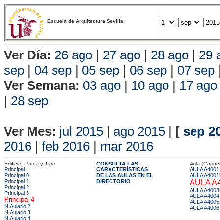
Escuela de Arquitectura Sevilla
Ver Día:
26 ago
|
27 ago
|
28 ago
|
29 
sep
|
04 sep
|
05 sep
|
06 sep
|
07 sep
Ver Semana:
03 ago
|
10 ago
|
17 ago
|
28 sep
Vista P
Ver Mes:
jul 2015
|
ago 2015
|
[
sep 2
2016
|
feb 2016
|
mar 2016
Edificio, Planta y Tipo
CONSULTA LAS
Aula (Capac
Principal
CARACTERÍSTICAS
AULA A4001
Principal 0
DE LAS AULAS EN EL
AULA A4001
Principal 1
DIRECTORIO
AULA A
Principal 2
AULA A4003
Principal 3
AULA A4004
Principal 4
AULA A4005
N.Aulario 2
AULA A4006
N.Aulario 3
N.Aulario 4