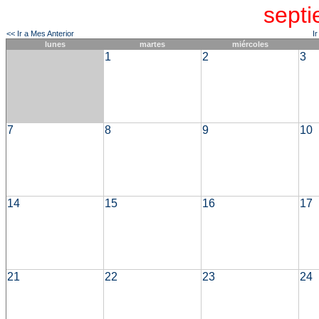
sept
<< Ir a Mes Anterior
I
lunes
martes
miércoles
1
2
3
7
8
9
10
14
15
16
17
21
22
23
24