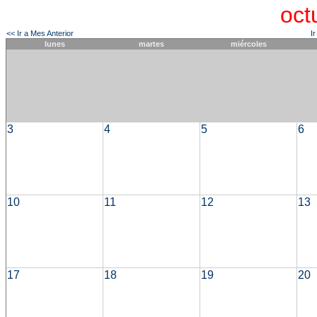
oct
<< Ir a Mes Anterior
I
lunes
martes
miércoles
3
4
5
6
10
11
12
13
17
18
19
20