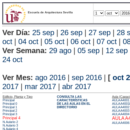
Escuela de Arquitectura Sevilla
Ver Día:
25 sep
|
26 sep
|
27 sep
|
28 
oct
|
04 oct
|
05 oct
|
06 oct
|
07 oct
|
08
Ver Semana:
29 ago
|
05 sep
|
12 sep
24 oct
Vista P
Ver Mes:
ago 2016
|
sep 2016
|
[
oct 
2017
|
mar 2017
|
abr 2017
Edificio, Planta y Tipo
CONSULTA LAS
Aula (Capac
Principal
CARACTERÍSTICAS
AULA A4001
Principal 0
DE LAS AULAS EN EL
AULA A4001
Principal 1
DIRECTORIO
AULA A4002
Principal 2
AULA A4003
Principal 3
AULA A4004
Principal 4
AULA A
N.Aulario 2
AULA A4006
N.Aulario 3
N.Aulario 4