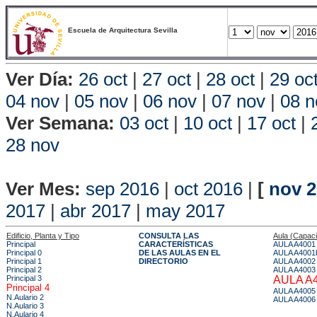
Escuela de Arquitectura Sevilla
Ver Día:
26 oct
|
27 oct
|
28 oct
|
29 oc
04 nov
|
05 nov
|
06 nov
|
07 nov
|
08 n
Ver Semana:
03 oct
|
10 oct
|
17 oct
|
28 nov
Vista P
Ver Mes:
sep 2016
|
oct 2016
|
[
nov 
2017
|
abr 2017
|
may 2017
Edificio, Planta y Tipo
CONSULTA LAS
Aula (Capac
Principal
CARACTERÍSTICAS
AULA A4001
Principal 0
DE LAS AULAS EN EL
AULA A4001
Principal 1
DIRECTORIO
AULA A4002
Principal 2
AULA A4003
Principal 3
AULA A
Principal 4
AULA A4005
N.Aulario 2
AULA A4006
N.Aulario 3
N.Aulario 4