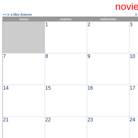
novi
<< Ir a Mes Anterior
I
lunes
martes
miércoles
1
2
3
7
8
9
10
14
15
16
17
21
22
23
24