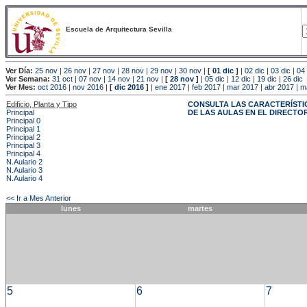
Escuela de Arquitectura Sevilla
Ver Día:
25 nov
|
26 nov
|
27 nov
|
28 nov
|
29 nov
|
30 nov
|
[
01 dic
]
|
02 dic
|
03 dic
|
04 
Ver Semana:
31 oct
|
07 nov
|
14 nov
|
21 nov
|
[
28 nov
]
|
05 dic
|
12 dic
|
19 dic
|
26 dic
Ver Mes:
oct 2016
|
nov 2016
|
[
dic 2016
]
|
ene 2017
|
feb 2017
|
mar 2017
|
abr 2017
|
m
Edificio, Planta y Tipo
CONSULTA LAS CARACTERÍSTI
Principal
DE LAS AULAS EN EL DIRECTO
Principal 0
Principal 1
Principal 2
Principal 3
Principal 4
N.Aulario 2
N.Aulario 3
N.Aulario 4
<< Ir a Mes Anterior
lunes
martes
5
6
7