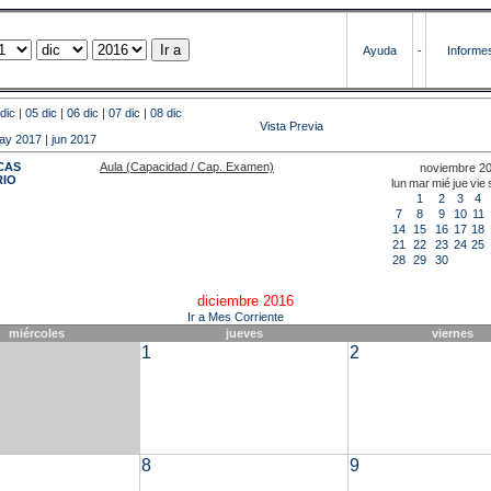
Ayuda
-
Informe
dic
|
05 dic
|
06 dic
|
07 dic
|
08 dic
Vista Previa
ay 2017
|
jun 2017
CAS
Aula (Capacidad / Cap. Examen)
noviembre 2
RIO
lun
mar
mié
jue
vie
1
2
3
4
7
8
9
10
11
14
15
16
17
18
21
22
23
24
25
28
29
30
diciembre 2016
Ir a Mes Corriente
miércoles
jueves
viernes
1
2
8
9