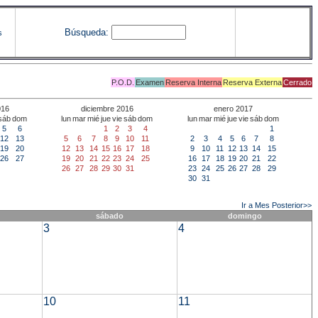
Búsqueda:
s
P.O.D.
Examen
Reserva Interna
Reserva Externa
Cerrado
016
diciembre 2016
enero 2017
sáb
dom
lun
mar
mié
jue
vie
sáb
dom
lun
mar
mié
jue
vie
sáb
dom
5
6
1
2
3
4
1
12
13
5
6
7
8
9
10
11
2
3
4
5
6
7
8
19
20
12
13
14
15
16
17
18
9
10
11
12
13
14
15
26
27
19
20
21
22
23
24
25
16
17
18
19
20
21
22
26
27
28
29
30
31
23
24
25
26
27
28
29
30
31
Ir a Mes Posterior>>
sábado
domingo
3
4
10
11