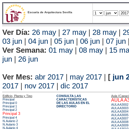
Escuela de Arquitectura Sevilla
Ver Día:
26 may
|
27 may
|
28 may
|
2
03 jun
|
04 jun
|
05 jun
|
06 jun
|
07 jun
Ver Semana:
01 may
|
08 may
|
15 m
jun
|
26 jun
Vista P
Ver Mes:
abr 2017
|
may 2017
|
[
jun 
2017
|
nov 2017
|
dic 2017
Edificio, Planta y Tipo
CONSULTA LAS
Aula (Capac
Principal
CARACTERÍSTICAS
AULA A
Principal 0
DE LAS AULAS EN EL
AULA A3002
Principal 1
DIRECTORIO
AULA A3003
Principal 2
AULA A3004
Principal 3
AULA A3005
Principal 4
AULA A3007
N.Aulario 2
AULA A3008
N.Aulario 3
AULA A3009
N.Aulario 4
AULA A3010