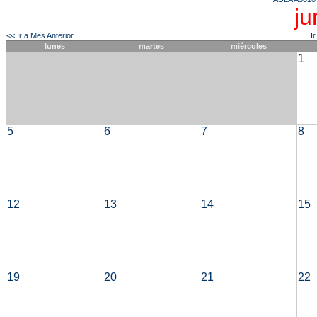
ju
<< Ir a Mes Anterior
I
lunes
martes
miércoles
1
5
6
7
8
12
13
14
15
19
20
21
22