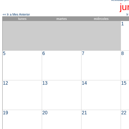
ju
<< Ir a Mes Anterior
I
lunes
martes
miércoles
1
5
6
7
8
12
13
14
15
19
20
21
22