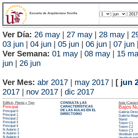
Escuela de Arquitectura Sevilla
Ver Día:
26 may
|
27 may
|
28 may
|
2
03 jun
|
04 jun
|
05 jun
|
06 jun
|
07 jun
Ver Semana:
01 may
|
08 may
|
15 m
jun
|
26 jun
Vista P
Ver Mes:
abr 2017
|
may 2017
|
[
jun 
2017
|
nov 2017
|
dic 2017
Edificio, Planta y Tipo
CONSULTA LAS
Aula (Capac
Principal
CARACTERÍSTICAS
Bajos Nu
DE LAS AULAS EN EL
Principal 0
Galeria Dire
DIRECTORIO
Principal 1
Galería Mag
Principal 2
Stand
Principal 3
Totem C1
Principal 4
Totem C2
N.Aulario 2
Totem C3
N.Aulario 3
Vestibulo zo
N.Aulario 4
Vestíbulo pri