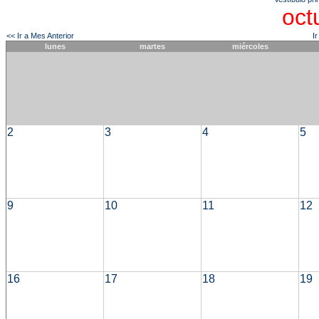
oct
<< Ir a Mes Anterior
I
lunes
martes
miércoles
2
3
4
5
9
10
11
12
16
17
18
19