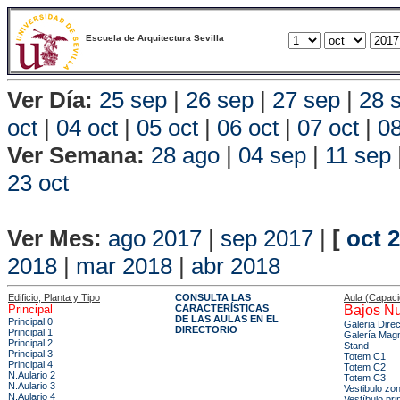
Escuela de Arquitectura Sevilla
Ver Día:
25 sep
|
26 sep
|
27 sep
|
28 
oct
|
04 oct
|
05 oct
|
06 oct
|
07 oct
|
08
Ver Semana:
28 ago
|
04 sep
|
11 sep
23 oct
Vista P
Ver Mes:
ago 2017
|
sep 2017
|
[
oct 
2018
|
mar 2018
|
abr 2018
Edificio, Planta y Tipo
CONSULTA LAS
Aula (Capac
Principal
CARACTERÍSTICAS
Bajos Nu
DE LAS AULAS EN EL
Principal 0
Galeria Dire
DIRECTORIO
Principal 1
Galería Mag
Principal 2
Stand
Principal 3
Totem C1
Principal 4
Totem C2
N.Aulario 2
Totem C3
N.Aulario 3
Vestibulo zo
N.Aulario 4
Vestíbulo pri