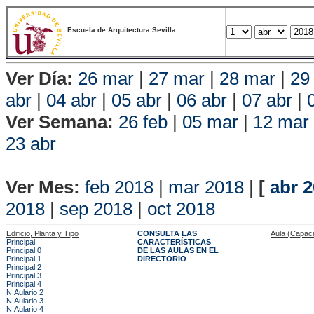
Escuela de Arquitectura Sevilla
Ver Día:
26 mar
|
27 mar
|
28 mar
|
29
abr
|
04 abr
|
05 abr
|
06 abr
|
07 abr
|
Ver Semana:
26 feb
|
05 mar
|
12 mar
23 abr
Vista P
Ver Mes:
feb 2018
|
mar 2018
|
[
abr 
2018
|
sep 2018
|
oct 2018
Edificio, Planta y Tipo
CONSULTA LAS
Aula (Capac
Principal
CARACTERÍSTICAS
Principal 0
DE LAS AULAS EN EL
Principal 1
DIRECTORIO
Principal 2
Principal 3
Principal 4
N.Aulario 2
N.Aulario 3
N.Aulario 4