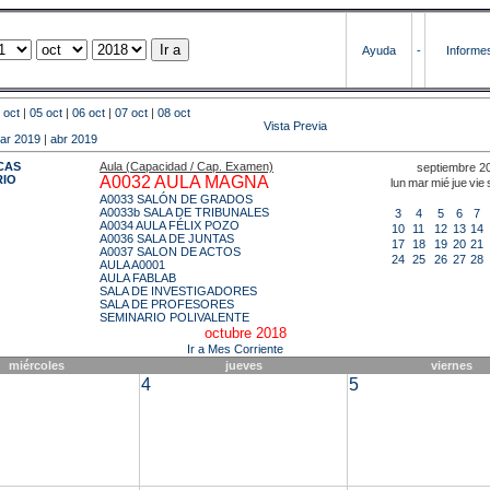
Ayuda
-
Informe
 oct
|
05 oct
|
06 oct
|
07 oct
|
08 oct
Vista Previa
ar 2019
|
abr 2019
CAS
Aula (Capacidad / Cap. Examen)
septiembre 2
RIO
A0032 AULA MAGNA
lun
mar
mié
jue
vie
A0033 SALÓN DE GRADOS
A0033b SALA DE TRIBUNALES
3
4
5
6
7
A0034 AULA FÉLIX POZO
10
11
12
13
14
A0036 SALA DE JUNTAS
17
18
19
20
21
A0037 SALON DE ACTOS
24
25
26
27
28
AULA A0001
AULA FABLAB
SALA DE INVESTIGADORES
SALA DE PROFESORES
SEMINARIO POLIVALENTE
octubre 2018
Ir a Mes Corriente
miércoles
jueves
viernes
4
5