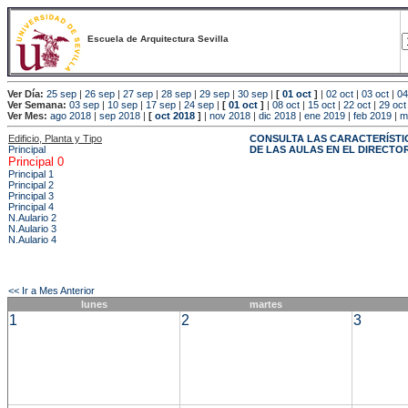
Escuela de Arquitectura Sevilla
Ver Día:
25 sep
|
26 sep
|
27 sep
|
28 sep
|
29 sep
|
30 sep
|
[
01 oct
]
|
02 oct
|
03 oct
|
04
Ver Semana:
03 sep
|
10 sep
|
17 sep
|
24 sep
|
[
01 oct
]
|
08 oct
|
15 oct
|
22 oct
|
29 oct
Ver Mes:
ago 2018
|
sep 2018
|
[
oct 2018
]
|
nov 2018
|
dic 2018
|
ene 2019
|
feb 2019
|
m
Edificio, Planta y Tipo
CONSULTA LAS CARACTERÍSTI
Principal
DE LAS AULAS EN EL DIRECTO
Principal 0
Principal 1
Principal 2
Principal 3
Principal 4
N.Aulario 2
N.Aulario 3
N.Aulario 4
<< Ir a Mes Anterior
lunes
martes
1
2
3