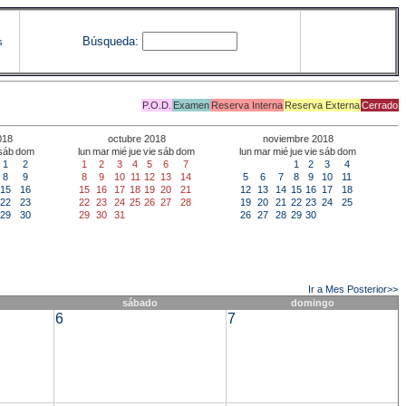
Búsqueda:
s
P.O.D.
Examen
Reserva Interna
Reserva Externa
Cerrado
018
octubre 2018
noviembre 2018
sáb
dom
lun
mar
mié
jue
vie
sáb
dom
lun
mar
mié
jue
vie
sáb
dom
1
2
1
2
3
4
5
6
7
1
2
3
4
8
9
8
9
10
11
12
13
14
5
6
7
8
9
10
11
15
16
15
16
17
18
19
20
21
12
13
14
15
16
17
18
22
23
22
23
24
25
26
27
28
19
20
21
22
23
24
25
29
30
29
30
31
26
27
28
29
30
Ir a Mes Posterior>>
sábado
domingo
6
7