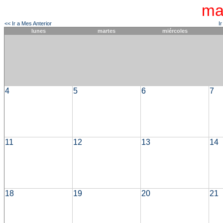
ma
<< Ir a Mes Anterior
I
lunes
martes
miércoles
4
5
6
7
11
12
13
14
18
19
20
21