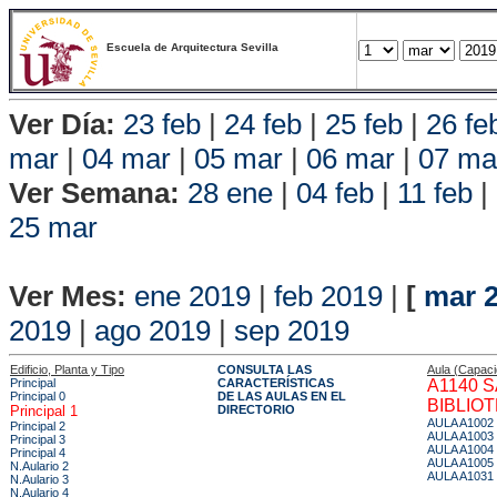
Escuela de Arquitectura Sevilla
Ver Día:
23 feb
|
24 feb
|
25 feb
|
26 fe
mar
|
04 mar
|
05 mar
|
06 mar
|
07 ma
Ver Semana:
28 ene
|
04 feb
|
11 feb
|
25 mar
Vista P
Ver Mes:
ene 2019
|
feb 2019
|
[
mar 
2019
|
ago 2019
|
sep 2019
Edificio, Planta y Tipo
CONSULTA LAS
Aula (Capac
Principal
CARACTERÍSTICAS
A1140 
Principal 0
DE LAS AULAS EN EL
BIBLIO
Principal 1
DIRECTORIO
AULA A1002
Principal 2
AULA A1003
Principal 3
AULA A1004
Principal 4
AULA A1005
N.Aulario 2
AULA A1031
N.Aulario 3
N.Aulario 4