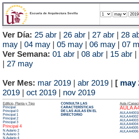
Escuela de Arquitectura Sevilla
Ver Día:
25 abr
|
26 abr
|
27 abr
|
28 a
may
|
04 may
|
05 may
|
06 may
|
07 
Ver Semana:
01 abr
|
08 abr
|
15 abr
|
|
27 may
Vista P
Ver Mes:
mar 2019
|
abr 2019
|
[
may 
2019
|
oct 2019
|
nov 2019
Edificio, Planta y Tipo
CONSULTA LAS
Aula (Capac
Principal
CARACTERÍSTICAS
AULA A
Principal 0
DE LAS AULAS EN EL
AULA A4001
Principal 1
DIRECTORIO
AULA A4002
Principal 2
AULA A4003
Principal 3
AULA A4004
Principal 4
AULA A4005
N.Aulario 2
AULA A4006
N.Aulario 3
N.Aulario 4