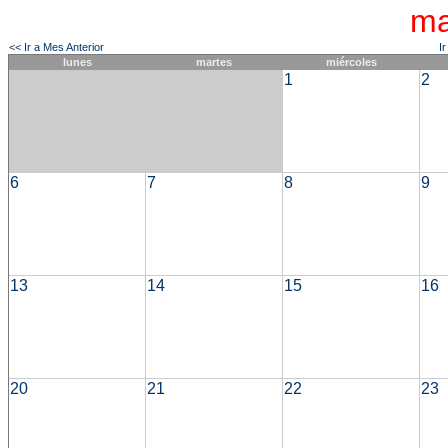
ma
<< Ir a Mes Anterior
I
lunes
martes
miércoles
1
2
6
7
8
9
13
14
15
16
20
21
22
23