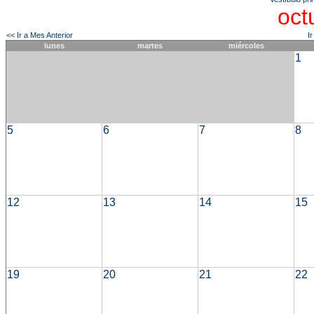
oct
<< Ir a Mes Anterior
I
lunes
martes
miércoles
1
5
6
7
8
12
13
14
15
19
20
21
22