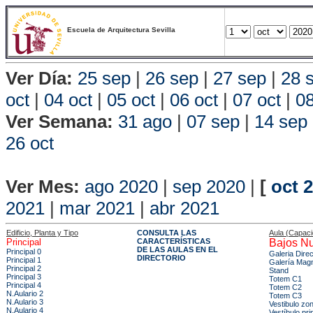
Escuela de Arquitectura Sevilla
Ver Día:
25 sep
|
26 sep
|
27 sep
|
28 
oct
|
04 oct
|
05 oct
|
06 oct
|
07 oct
|
08
Ver Semana:
31 ago
|
07 sep
|
14 sep
26 oct
Vista P
Ver Mes:
ago 2020
|
sep 2020
|
[
oct 
2021
|
mar 2021
|
abr 2021
Edificio, Planta y Tipo
CONSULTA LAS
Aula (Capac
Principal
CARACTERÍSTICAS
Bajos Nu
DE LAS AULAS EN EL
Principal 0
Galeria Dire
DIRECTORIO
Principal 1
Galería Mag
Principal 2
Stand
Principal 3
Totem C1
Principal 4
Totem C2
N.Aulario 2
Totem C3
N.Aulario 3
Vestibulo zo
N.Aulario 4
Vestíbulo pri