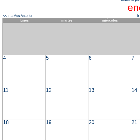
en
<< Ir a Mes Anterior
I
lunes
martes
miércoles
4
5
6
7
11
12
13
14
18
19
20
21