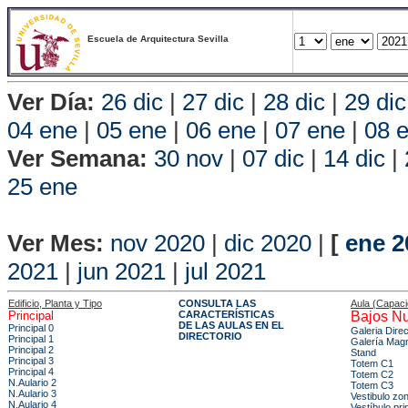
Escuela de Arquitectura Sevilla
Ver Día:
26 dic
|
27 dic
|
28 dic
|
29 dic
04 ene
|
05 ene
|
06 ene
|
07 ene
|
08 
Ver Semana:
30 nov
|
07 dic
|
14 dic
|
25 ene
Vista P
Ver Mes:
nov 2020
|
dic 2020
|
[
ene 2
2021
|
jun 2021
|
jul 2021
Edificio, Planta y Tipo
CONSULTA LAS
Aula (Capac
Principal
CARACTERÍSTICAS
Bajos Nu
DE LAS AULAS EN EL
Principal 0
Galeria Dire
DIRECTORIO
Principal 1
Galería Mag
Principal 2
Stand
Principal 3
Totem C1
Principal 4
Totem C2
N.Aulario 2
Totem C3
N.Aulario 3
Vestibulo zo
N.Aulario 4
Vestíbulo pri