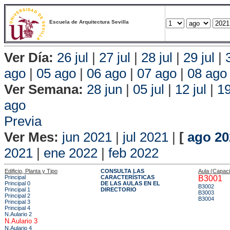
Escuela de Arquitectura Sevilla
Ver Día:
26 jul
|
27 jul
|
28 jul
|
29 jul
|
ago
|
05 ago
|
06 ago
|
07 ago
|
08 ago
Ver Semana:
28 jun
|
05 jul
|
12 jul
|
19
ago
Vis
Previa
Ver Mes:
jun 2021
|
jul 2021
|
[
ago 20
2021
|
ene 2022
|
feb 2022
Edificio, Planta y Tipo
CONSULTA LAS
Aula (Capac
Principal
CARACTERÍSTICAS
B3001
Principal 0
DE LAS AULAS EN EL
B3002
Principal 1
DIRECTORIO
B3003
Principal 2
B3004
Principal 3
Principal 4
N.Aulario 2
N.Aulario 3
N.Aulario 4