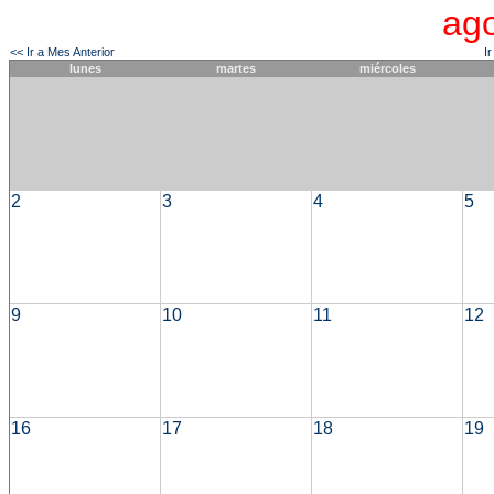
ag
<< Ir a Mes Anterior
I
lunes
martes
miércoles
2
3
4
5
9
10
11
12
16
17
18
19