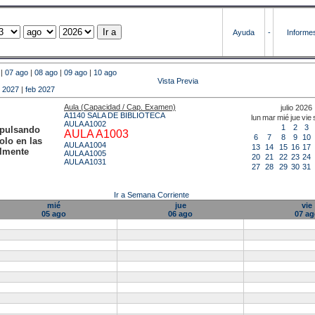
Ayuda
-
Informe
|
07 ago
|
08 ago
|
09 ago
|
10 ago
Vista Previa
 2027
|
feb 2027
Aula (Capacidad / Cap. Examen)
julio 2026
A1140 SALA DE BIBLIOTECA
lun
mar
mié
jue
vie
AULA A1002
1
2
3
 pulsando
AULA A1003
6
7
8
9
10
olo en las
AULA A1004
13
14
15
16
17
almente
AULA A1005
20
21
22
23
24
AULA A1031
27
28
29
30
31
Ir a Semana Corriente
mié
jue
vie
05 ago
06 ago
07 a