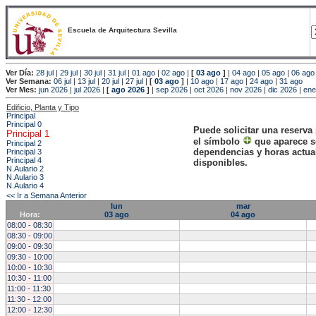
Escuela de Arquitectura Sevilla
Ver Día:
28 jul
|
29 jul
|
30 jul
|
31 jul
|
01 ago
|
02 ago
|
[
03 ago
]
|
04 ago
|
05 ago
|
06 ago
Ver Semana:
06 jul
|
13 jul
|
20 jul
|
27 jul
|
[
03 ago
]
|
10 ago
|
17 ago
|
24 ago
|
31 ago
Ver Mes:
jun 2026
|
jul 2026
|
[
ago 2026
]
|
sep 2026
|
oct 2026
|
nov 2026
|
dic 2026
|
ene
Edificio, Planta y Tipo
Principal
Principal 0
Puede solicitar una reserva
Principal 1
el símbolo
que aparece s
Principal 2
dependencias y horas actu
Principal 3
Principal 4
disponibles.
N.Aulario 2
N.Aulario 3
N.Aulario 4
<< Ir a Semana Anterior
lun
mar
Hora:
03 ago
04 ago
08:00 - 08:30
08:30 - 09:00
09:00 - 09:30
09:30 - 10:00
10:00 - 10:30
10:30 - 11:00
11:00 - 11:30
11:30 - 12:00
12:00 - 12:30