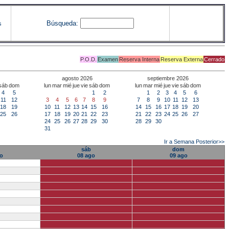
Búsqueda:
s
P.O.D.
Examen
Reserva Interna
Reserva Externa
Cerrado
agosto 2026
septiembre 2026
sáb
dom
lun
mar
mié
jue
vie
sáb
dom
lun
mar
mié
jue
vie
sáb
dom
4
5
1
2
1
2
3
4
5
6
11
12
3
4
5
6
7
8
9
7
8
9
10
11
12
13
18
19
10
11
12
13
14
15
16
14
15
16
17
18
19
20
25
26
17
18
19
20
21
22
23
21
22
23
24
25
26
27
24
25
26
27
28
29
30
28
29
30
31
Ir a Semana Posterior>>
sáb
dom
go
08 ago
09 ago