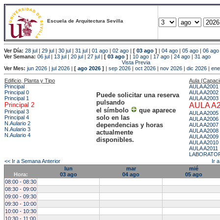
Escuela de Arquitectura Sevilla
Ver Día:
28 jul
|
29 jul
|
30 jul
|
31 jul
|
01 ago
|
02 ago
|
[
03 ago
]
|
04 ago
|
05 ago
|
06 ago
Ver Semana:
06 jul
|
13 jul
|
20 jul
|
27 jul
|
[
03 ago
]
|
10 ago
|
17 ago
|
24 ago
|
31 ago
Vista Previa
Ver Mes:
jun 2026
|
jul 2026
|
[
ago 2026
]
|
sep 2026
|
oct 2026
|
nov 2026
|
dic 2026
|
ene
Edificio, Planta y Tipo
Aula (Capac
Principal
AULA A2001
Principal 0
AULA A2002
Puede solicitar una reserva
Principal 1
AULA A2003
pulsando
Principal 2
AULA A
el símbolo
que aparece
Principal 3
AULA A2005
solo en las
Principal 4
AULA A2006
N.Aulario 2
dependencias y horas
AULA A2007
N.Aulario 3
AULA A2008
actualmente
N.Aulario 4
AULA A2009
disponibles.
AULA A2010
AULA A2011
LABORATOR
<< Ir a Semana Anterior
Ir 
lun
mar
mié
Hora:
03 ago
04 ago
05 ago
08:00 - 08:30
08:30 - 09:00
09:00 - 09:30
09:30 - 10:00
10:00 - 10:30
10:30 - 11:00