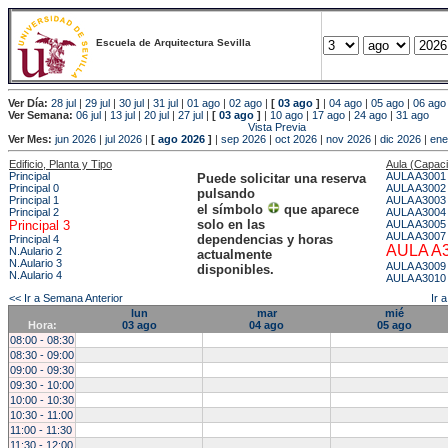
Escuela de Arquitectura Sevilla
Ver Día:
28 jul
|
29 jul
|
30 jul
|
31 jul
|
01 ago
|
02 ago
|
[
03 ago
]
|
04 ago
|
05 ago
|
06 ago
Ver Semana:
06 jul
|
13 jul
|
20 jul
|
27 jul
|
[
03 ago
]
|
10 ago
|
17 ago
|
24 ago
|
31 ago
Vista Previa
Ver Mes:
jun 2026
|
jul 2026
|
[
ago 2026
]
|
sep 2026
|
oct 2026
|
nov 2026
|
dic 2026
|
ene
Edificio, Planta y Tipo
Aula (Capac
Principal
AULA A3001
Puede solicitar una reserva
Principal 0
AULA A3002
pulsando
Principal 1
AULA A3003
el símbolo
que aparece
Principal 2
AULA A3004
solo en las
Principal 3
AULA A3005
AULA A3007
dependencias y horas
Principal 4
AULA A
N.Aulario 2
actualmente
N.Aulario 3
AULA A3009
disponibles.
N.Aulario 4
AULA A3010
<< Ir a Semana Anterior
Ir 
lun
mar
mié
Hora:
03 ago
04 ago
05 ago
08:00 - 08:30
08:30 - 09:00
09:00 - 09:30
09:30 - 10:00
10:00 - 10:30
10:30 - 11:00
11:00 - 11:30
11:30 - 12:00