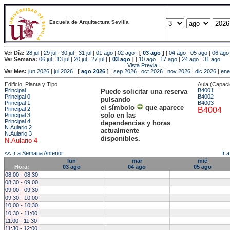
Escuela de Arquitectura Sevilla
Ver Día:
28 jul
|
29 jul
|
30 jul
|
31 jul
|
01 ago
|
02 ago
|
[
03 ago
]
|
04 ago
|
05 ago
|
06 ago
Ver Semana:
06 jul
|
13 jul
|
20 jul
|
27 jul
|
[
03 ago
]
|
10 ago
|
17 ago
|
24 ago
|
31 ago
Vista Previa
Ver Mes:
jun 2026
|
jul 2026
|
[
ago 2026
]
|
sep 2026
|
oct 2026
|
nov 2026
|
dic 2026
|
ene
Edificio, Planta y Tipo
Aula (Capac
Principal
B4001
Puede solicitar una reserva
Principal 0
B4002
pulsando
Principal 1
B4003
el símbolo
que aparece
Principal 2
B4004
solo en las
Principal 3
Principal 4
dependencias y horas
N.Aulario 2
actualmente
N.Aulario 3
disponibles.
N.Aulario 4
<< Ir a Semana Anterior
Ir 
lun
mar
mié
Hora:
03 ago
04 ago
05 ago
08:00 - 08:30
08:30 - 09:00
09:00 - 09:30
09:30 - 10:00
10:00 - 10:30
10:30 - 11:00
11:00 - 11:30
11:30 - 12:00