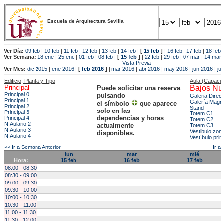
Escuela de Arquitectura Sevilla
Ver Día:
09 feb
|
10 feb
|
11 feb
|
12 feb
|
13 feb
|
14 feb
|
[
15 feb
]
|
16 feb
|
17 feb
|
18 feb
Ver Semana:
18 ene
|
25 ene
|
01 feb
|
08 feb
|
[
15 feb
]
|
22 feb
|
29 feb
|
07 mar
|
14 mar
Vista Previa
Ver Mes:
dic 2015
|
ene 2016
|
[
feb 2016
]
|
mar 2016
|
abr 2016
|
may 2016
|
jun 2016
|
j
Edificio, Planta y Tipo
Aula (Capac
Principal
Bajos Nu
Puede solicitar una reserva
Principal 0
pulsando
Galeria Dire
Principal 1
Galería Mag
el símbolo
que aparece
Principal 2
Stand
solo en las
Principal 3
Totem C1
dependencias y horas
Principal 4
Totem C2
N.Aulario 2
actualmente
Totem C3
N.Aulario 3
Vestibulo zo
disponibles.
N.Aulario 4
Vestíbulo pri
<< Ir a Semana Anterior
Ir 
lun
mar
mié
Hora:
15 feb
16 feb
17 feb
08:00 - 08:30
08:30 - 09:00
09:00 - 09:30
09:30 - 10:00
10:00 - 10:30
10:30 - 11:00
11:00 - 11:30
11:30 - 12:00