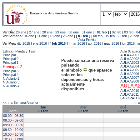
Escuela de Arquitectura Sevilla
Ver Día:
26 ene
|
27 ene
|
28 ene
|
29 ene
|
30 ene
|
31 ene
|
[
01 feb
]
|
02 feb
|
03 feb
|
04
Ver Semana:
04 ene
|
11 ene
|
18 ene
|
25 ene
|
[
01 feb
]
|
08 feb
|
15 feb
|
22 feb
|
29 feb
Vista Previa
Ver Mes:
dic 2015
|
ene 2016
|
[
feb 2016
]
|
mar 2016
|
abr 2016
|
may 2016
|
jun 2016
|
j
Edificio, Planta y Tipo
Aula (Capac
Principal
AULA A2001
Principal 0
AULA A2002
Puede solicitar una reserva
Principal 1
AULA A2003
pulsando
Principal 2
AULA A2004
el símbolo
que aparece
AULA A2005
Principal 3
AULA A2006
solo en las
Principal 4
AULA A2007
N.Aulario 2
dependencias y horas
AULA A2008
N.Aulario 3
actualmente
AULA A
N.Aulario 4
disponibles.
AULA A2010
AULA A2011
LABORATOR
<< Ir a Semana Anterior
Ir 
lun
mar
mié
Hora:
01 feb
02 feb
03 feb
08:00 - 08:30
08:30 - 09:00
09:00 - 09:30
09:30 - 10:00
10:00 - 10:30
10:30 - 11:00