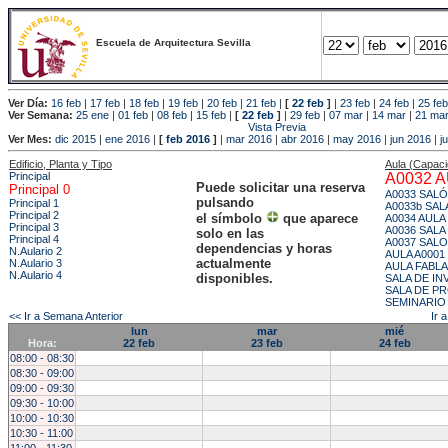
Escuela de Arquitectura Sevilla
Ver Día:
16 feb
|
17 feb
|
18 feb
|
19 feb
|
20 feb
|
21 feb
|
[
22 feb
]
|
23 feb
|
24 feb
|
25 feb
Ver Semana:
25 ene
|
01 feb
|
08 feb
|
15 feb
|
[
22 feb
]
|
29 feb
|
07 mar
|
14 mar
|
21 ma
Vista Previa
Ver Mes:
dic 2015
|
ene 2016
|
[
feb 2016
]
|
mar 2016
|
abr 2016
|
may 2016
|
jun 2016
|
j
Edificio, Planta y Tipo
Aula (Capac
Principal
A0032 
Puede solicitar una reserva
Principal 0
A0033 SAL
pulsando
Principal 1
A0033b SAL
Principal 2
el símbolo
que aparece
A0034 AULA
Principal 3
A0036 SALA
solo en las
Principal 4
A0037 SAL
dependencias y horas
N.Aulario 2
AULA A0001
actualmente
N.Aulario 3
AULA FABL
N.Aulario 4
disponibles.
SALA DE I
SALA DE P
SEMINARIO
<< Ir a Semana Anterior
Ir 
lun
mar
mié
Hora:
22 feb
23 feb
24 feb
08:00 - 08:30
08:30 - 09:00
09:00 - 09:30
09:30 - 10:00
10:00 - 10:30
10:30 - 11:00