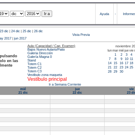
Ayuda
-
Informe
23 dic
|
24 dic
|
25 dic
|
26 dic
Vista Previa
ay 2017
|
jun 2017
Aula (Capacidad / Cap. Examen)
noviembre 2
Bajos Nuevo Aulario/Patio
lun
mar
mié
jue
vie
Galeria Dirección
1
2
3
4
 pulsando
Galería Magna 0
7
8
9
10
11
olo en las
Stand
14
15
16
17
18
Totem C1
almente
21
22
23
24
25
Totem C2
Totem C3
28
29
30
Vestibulo zona maqueta
Vestíbulo principal
Ir a Semana Corriente
mié
jue
vie
21 dic
22 dic
23 di