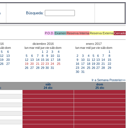
Búsqueda:
s
P.O.D.
Examen
Reserva Interna
Reserva Externa
Cerrado
016
diciembre 2016
enero 2017
sáb
dom
lun
mar
mié
jue
vie
sáb
dom
lun
mar
mié
jue
vie
sáb
dom
5
6
1
2
3
4
1
12
13
5
6
7
8
9
10
11
2
3
4
5
6
7
8
19
20
12
13
14
15
16
17
18
9
10
11
12
13
14
15
26
27
19
20
21
22
23
24
25
16
17
18
19
20
21
22
26
27
28
29
30
31
23
24
25
26
27
28
29
30
31
Ir a Semana Posterior>>
sáb
dom
c
24 dic
25 dic