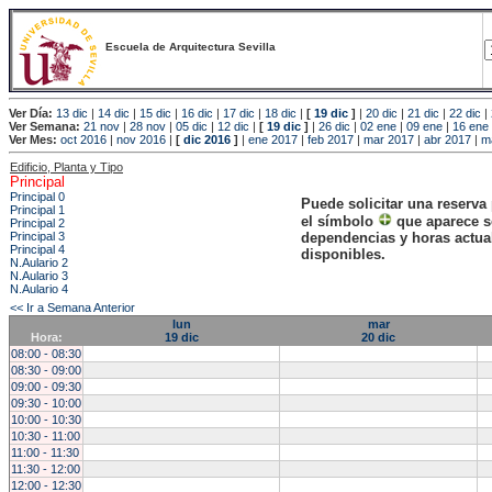
Escuela de Arquitectura Sevilla
Ver Día:
13 dic
|
14 dic
|
15 dic
|
16 dic
|
17 dic
|
18 dic
|
[
19 dic
]
|
20 dic
|
21 dic
|
22 dic
|
Ver Semana:
21 nov
|
28 nov
|
05 dic
|
12 dic
|
[
19 dic
]
|
26 dic
|
02 ene
|
09 ene
|
16 ene
Ver Mes:
oct 2016
|
nov 2016
|
[
dic 2016
]
|
ene 2017
|
feb 2017
|
mar 2017
|
abr 2017
|
m
Edificio, Planta y Tipo
Principal
Principal 0
Puede solicitar una reserva
Principal 1
el símbolo
que aparece s
Principal 2
Principal 3
dependencias y horas actu
Principal 4
disponibles.
N.Aulario 2
N.Aulario 3
N.Aulario 4
<< Ir a Semana Anterior
lun
mar
Hora:
19 dic
20 dic
08:00 - 08:30
08:30 - 09:00
09:00 - 09:30
09:30 - 10:00
10:00 - 10:30
10:30 - 11:00
11:00 - 11:30
11:30 - 12:00
12:00 - 12:30