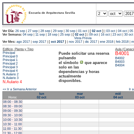
Escuela de Arquitectura Sevilla
Ver Día:
26 sep
|
27 sep
|
28 sep
|
29 sep
|
30 sep
|
01 oct
|
[
02 oct
]
|
03 oct
|
04 oct
|
05 
Ver Semana:
04 sep
|
11 sep
|
18 sep
|
25 sep
|
[
02 oct
]
|
09 oct
|
16 oct
|
23 oct
|
30 oct
Vista Previa
Ver Mes:
ago 2017
|
sep 2017
|
[
oct 2017
]
|
nov 2017
|
dic 2017
|
ene 2018
|
feb 2018
|
m
Edificio, Planta y Tipo
Aula (Capac
Principal
B4001
Puede solicitar una reserva
Principal 0
pulsando
B4002
Principal 1
B4003
el símbolo
que aparece
Principal 2
B4004
solo en las
Principal 3
Principal 4
dependencias y horas
N.Aulario 2
actualmente
N.Aulario 3
disponibles.
N.Aulario 4
<< Ir a Semana Anterior
Ir 
lun
mar
mié
Hora:
02 oct
03 oct
04 oct
08:00 - 08:30
08:30 - 09:00
09:00 - 09:30
09:30 - 10:00
10:00 - 10:30
10:30 - 11:00
11:00 - 11:30
11:30 - 12:00