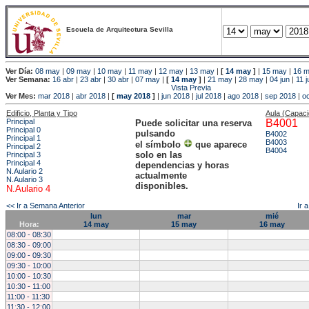
Escuela de Arquitectura Sevilla
Ver Día:
08 may
|
09 may
|
10 may
|
11 may
|
12 may
|
13 may
|
[
14 may
]
|
15 may
|
16 
Ver Semana:
16 abr
|
23 abr
|
30 abr
|
07 may
|
[
14 may
]
|
21 may
|
28 may
|
04 jun
|
11 j
Vista Previa
Ver Mes:
mar 2018
|
abr 2018
|
[
may 2018
]
|
jun 2018
|
jul 2018
|
ago 2018
|
sep 2018
|
o
Edificio, Planta y Tipo
Aula (Capac
Principal
B4001
Puede solicitar una reserva
Principal 0
pulsando
B4002
Principal 1
B4003
el símbolo
que aparece
Principal 2
B4004
solo en las
Principal 3
Principal 4
dependencias y horas
N.Aulario 2
actualmente
N.Aulario 3
disponibles.
N.Aulario 4
<< Ir a Semana Anterior
Ir 
lun
mar
mié
Hora:
14 may
15 may
16 may
08:00 - 08:30
08:30 - 09:00
09:00 - 09:30
09:30 - 10:00
10:00 - 10:30
10:30 - 11:00
11:00 - 11:30
11:30 - 12:00