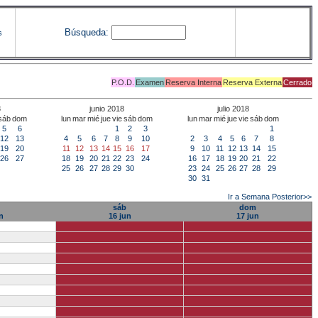
Búsqueda:
s
P.O.D.
Examen
Reserva Interna
Reserva Externa
Cerrado
8
junio 2018
julio 2018
sáb
dom
lun
mar
mié
jue
vie
sáb
dom
lun
mar
mié
jue
vie
sáb
dom
5
6
1
2
3
1
12
13
4
5
6
7
8
9
10
2
3
4
5
6
7
8
19
20
11
12
13
14
15
16
17
9
10
11
12
13
14
15
26
27
18
19
20
21
22
23
24
16
17
18
19
20
21
22
25
26
27
28
29
30
23
24
25
26
27
28
29
30
31
Ir a Semana Posterior>>
sáb
dom
n
16 jun
17 jun