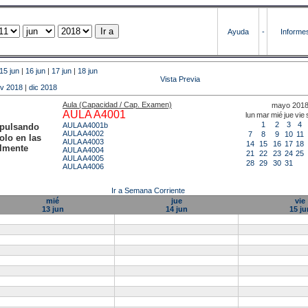
Ayuda
-
Informe
15 jun
|
16 jun
|
17 jun
|
18 jun
Vista Previa
v 2018
|
dic 2018
Aula (Capacidad / Cap. Examen)
mayo 201
AULA A4001
lun
mar
mié
jue
vie
1
2
3
4
AULA A4001b
 pulsando
AULA A4002
7
8
9
10
11
olo en las
AULA A4003
14
15
16
17
18
almente
AULA A4004
21
22
23
24
25
AULA A4005
28
29
30
31
AULA A4006
Ir a Semana Corriente
mié
jue
vie
13 jun
14 jun
15 ju