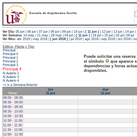
Escuela de Arquitectura Sevilla
Ver Día:
05 jun
|
06 jun
|
07 jun
|
08 jun
|
09 jun
|
10 jun
|
[
11 jun
]
|
12 jun
|
13 jun
|
14 jun
|
Ver Semana:
14 may
|
21 may
|
28 may
|
04 jun
|
[
11 jun
]
|
18 jun
|
25 jun
|
02 jul
|
09 jul
Ver Mes:
abr 2018
|
may 2018
|
[
jun 2018
]
|
jul 2018
|
ago 2018
|
sep 2018
|
oct 2018
|
no
Edificio, Planta y Tipo
Principal
Principal 0
Puede solicitar una reserva
Principal 1
el símbolo
que aparece s
Principal 2
Principal 3
dependencias y horas actu
Principal 4
disponibles.
N.Aulario 2
N.Aulario 3
N.Aulario 4
<< Ir a Semana Anterior
lun
mar
Hora:
11 jun
12 jun
08:00 - 08:30
08:30 - 09:00
09:00 - 09:30
09:30 - 10:00
10:00 - 10:30
10:30 - 11:00
11:00 - 11:30
11:30 - 12:00
12:00 - 12:30