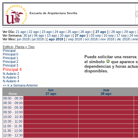
Escuela de Arquitectura Sevilla
Ver Día:
21 ago
|
22 ago
|
23 ago
|
24 ago
|
25 ago
|
26 ago
|
[
27 ago
]
|
28 ago
|
29 ago
|
Ver Semana:
30 jul
|
06 ago
|
13 ago
|
20 ago
|
[
27 ago
]
|
03 sep
|
10 sep
|
17 sep
|
24 se
Ver Mes:
jun 2018
|
jul 2018
|
[
ago 2018
]
|
sep 2018
|
oct 2018
|
nov 2018
|
dic 2018
|
ene
Edificio, Planta y Tipo
Principal
Principal 0
Puede solicitar una reserva
Principal 1
el símbolo
que aparece s
Principal 2
Principal 3
dependencias y horas actu
Principal 4
disponibles.
N.Aulario 2
N.Aulario 3
N.Aulario 4
<< Ir a Semana Anterior
lun
mar
Hora:
27 ago
28 ago
08:00 - 08:30
08:30 - 09:00
09:00 - 09:30
09:30 - 10:00
10:00 - 10:30
10:30 - 11:00
11:00 - 11:30
11:30 - 12:00
12:00 - 12:30