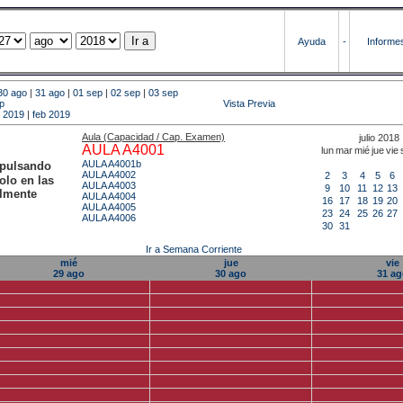
Ayuda
-
Informe
30 ago
|
31 ago
|
01 sep
|
02 sep
|
03 sep
p
Vista Previa
 2019
|
feb 2019
Aula (Capacidad / Cap. Examen)
julio 2018
AULA A4001
lun
mar
mié
jue
vie
AULA A4001b
 pulsando
AULA A4002
2
3
4
5
6
olo en las
AULA A4003
9
10
11
12
13
almente
AULA A4004
16
17
18
19
20
AULA A4005
23
24
25
26
27
AULA A4006
30
31
Ir a Semana Corriente
mié
jue
vie
29 ago
30 ago
31 a