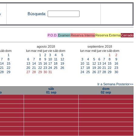
Búsqueda:
s
P.O.D.
Examen
Reserva Interna
Reserva Externa
Cerrado
agosto 2018
septiembre 2018
sáb
dom
lun
mar
mié
jue
vie
sáb
dom
lun
mar
mié
jue
vie
sáb
dom
1
1
2
3
4
5
1
2
7
8
6
7
8
9
10
11
12
3
4
5
6
7
8
9
14
15
13
14
15
16
17
18
19
10
11
12
13
14
15
16
21
22
20
21
22
23
24
25
26
17
18
19
20
21
22
23
28
29
27
28
29
30
31
24
25
26
27
28
29
30
Ir a Semana Posterior>>
sáb
dom
go
01 sep
02 sep