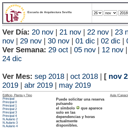
Escuela de Arquitectura Sevilla
Ver Día:
20 nov
|
21 nov
|
22 nov
|
23 
nov
|
29 nov
|
30 nov
|
01 dic
|
02 dic
|
Ver Semana:
29 oct
|
05 nov
|
12 nov
24 dic
Vista P
Ver Mes:
sep 2018
|
oct 2018
|
[
nov 
2019
|
abr 2019
|
may 2019
Edificio, Planta y Tipo
Aula (Capac
Principal
Puede solicitar una reserva
Principal 0
pulsando
Principal 1
el símbolo
que aparece
Principal 2
solo en las
Principal 3
Principal 4
dependencias y horas
N.Aulario 2
actualmente
N.Aulario 3
disponibles.
N.Aulario 4