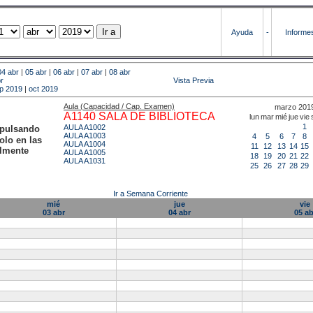
Ayuda
-
Informe
04 abr
|
05 abr
|
06 abr
|
07 abr
|
08 abr
r
Vista Previa
p 2019
|
oct 2019
Aula (Capacidad / Cap. Examen)
marzo 201
A1140 SALA DE BIBLIOTECA
lun
mar
mié
jue
vie
1
AULA A1002
 pulsando
AULA A1003
4
5
6
7
8
olo en las
AULA A1004
11
12
13
14
15
almente
AULA A1005
18
19
20
21
22
AULA A1031
25
26
27
28
29
Ir a Semana Corriente
mié
jue
vie
03 abr
04 abr
05 ab