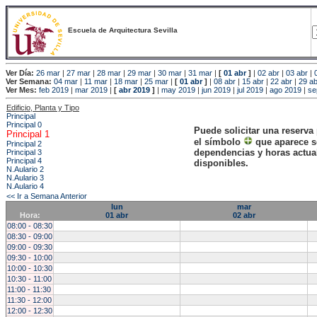
Escuela de Arquitectura Sevilla
Ver Día:
26 mar
|
27 mar
|
28 mar
|
29 mar
|
30 mar
|
31 mar
|
[
01 abr
]
|
02 abr
|
03 abr
|
Ver Semana:
04 mar
|
11 mar
|
18 mar
|
25 mar
|
[
01 abr
]
|
08 abr
|
15 abr
|
22 abr
|
29 ab
Ver Mes:
feb 2019
|
mar 2019
|
[
abr 2019
]
|
may 2019
|
jun 2019
|
jul 2019
|
ago 2019
|
se
Edificio, Planta y Tipo
Principal
Principal 0
Puede solicitar una reserva
Principal 1
el símbolo
que aparece s
Principal 2
dependencias y horas actu
Principal 3
Principal 4
disponibles.
N.Aulario 2
N.Aulario 3
N.Aulario 4
<< Ir a Semana Anterior
lun
mar
Hora:
01 abr
02 abr
08:00 - 08:30
08:30 - 09:00
09:00 - 09:30
09:30 - 10:00
10:00 - 10:30
10:30 - 11:00
11:00 - 11:30
11:30 - 12:00
12:00 - 12:30