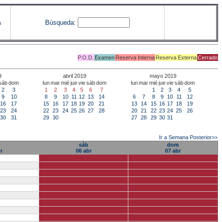
Búsqueda:
s
P.O.D.
Examen
Reserva Interna
Reserva Externa
Cerrado
9
abril 2019
mayo 2019
sáb
dom
lun
mar
mié
jue
vie
sáb
dom
lun
mar
mié
jue
vie
sáb
dom
2
3
1
2
3
4
5
6
7
1
2
3
4
5
9
10
8
9
10
11
12
13
14
6
7
8
9
10
11
12
16
17
15
16
17
18
19
20
21
13
14
15
16
17
18
19
23
24
22
23
24
25
26
27
28
20
21
22
23
24
25
26
30
31
29
30
27
28
29
30
31
Ir a Semana Posterior>>
sáb
dom
r
06 abr
07 abr