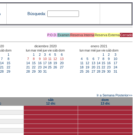
Búsqueda:
s
P.O.D.
Examen
Reserva Interna
Reserva Externa
Cerrado
020
diciembre 2020
enero 2021
sáb
dom
lun
mar
mié
jue
vie
sáb
dom
lun
mar
mié
jue
vie
sáb
dom
1
1
2
3
4
5
6
1
2
3
7
8
7
8
9
10
11
12
13
4
5
6
7
8
9
10
14
15
14
15
16
17
18
19
20
11
12
13
14
15
16
17
21
22
21
22
23
24
25
26
27
18
19
20
21
22
23
24
28
29
28
29
30
31
25
26
27
28
29
30
31
Ir a Semana Posterior>>
sáb
dom
c
12 dic
13 dic