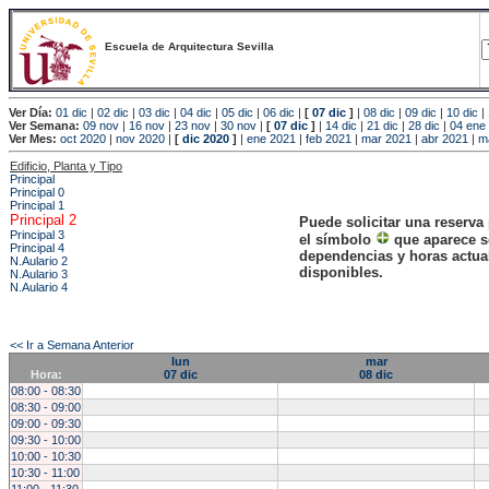
Escuela de Arquitectura Sevilla
Ver Día:
01 dic
|
02 dic
|
03 dic
|
04 dic
|
05 dic
|
06 dic
|
[
07 dic
]
|
08 dic
|
09 dic
|
10 dic
|
Ver Semana:
09 nov
|
16 nov
|
23 nov
|
30 nov
|
[
07 dic
]
|
14 dic
|
21 dic
|
28 dic
|
04 ene
Ver Mes:
oct 2020
|
nov 2020
|
[
dic 2020
]
|
ene 2021
|
feb 2021
|
mar 2021
|
abr 2021
|
m
Edificio, Planta y Tipo
Principal
Principal 0
Principal 1
Principal 2
Puede solicitar una reserva
Principal 3
el símbolo
que aparece s
Principal 4
dependencias y horas actu
N.Aulario 2
disponibles.
N.Aulario 3
N.Aulario 4
<< Ir a Semana Anterior
lun
mar
Hora:
07 dic
08 dic
08:00 - 08:30
08:30 - 09:00
09:00 - 09:30
09:30 - 10:00
10:00 - 10:30
10:30 - 11:00