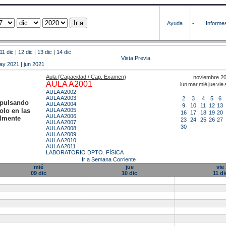
Ayuda
-
Informe
11 dic
|
12 dic
|
13 dic
|
14 dic
Vista Previa
ay 2021
|
jun 2021
Aula (Capacidad / Cap. Examen)
noviembre 2
AULA A2001
lun
mar
mié
jue
vie
AULA A2002
AULA A2003
2
3
4
5
6
 pulsando
AULA A2004
9
10
11
12
13
olo en las
AULA A2005
16
17
18
19
20
AULA A2006
almente
23
24
25
26
27
AULA A2007
30
AULA A2008
AULA A2009
AULA A2010
AULA A2011
LABORATORIO DPTO. FÍSICA
Ir a Semana Corriente
mié
jue
vie
09 dic
10 dic
11 di