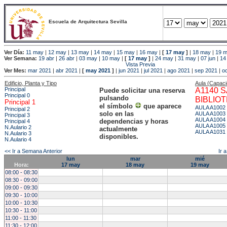
Escuela de Arquitectura Sevilla
Ver Día:
11 may
|
12 may
|
13 may
|
14 may
|
15 may
|
16 may
|
[
17 may
]
|
18 may
|
19 
Ver Semana:
19 abr
|
26 abr
|
03 may
|
10 may
|
[
17 may
]
|
24 may
|
31 may
|
07 jun
|
14
Vista Previa
Ver Mes:
mar 2021
|
abr 2021
|
[
may 2021
]
|
jun 2021
|
jul 2021
|
ago 2021
|
sep 2021
|
o
Edificio, Planta y Tipo
Aula (Capac
Principal
A1140 
Puede solicitar una reserva
Principal 0
pulsando
BIBLIO
Principal 1
el símbolo
que aparece
AULA A1002
Principal 2
solo en las
AULA A1003
Principal 3
AULA A1004
dependencias y horas
Principal 4
AULA A1005
N.Aulario 2
actualmente
AULA A1031
N.Aulario 3
disponibles.
N.Aulario 4
<< Ir a Semana Anterior
Ir 
lun
mar
mié
Hora:
17 may
18 may
19 may
08:00 - 08:30
08:30 - 09:00
09:00 - 09:30
09:30 - 10:00
10:00 - 10:30
10:30 - 11:00
11:00 - 11:30
11:30 - 12:00