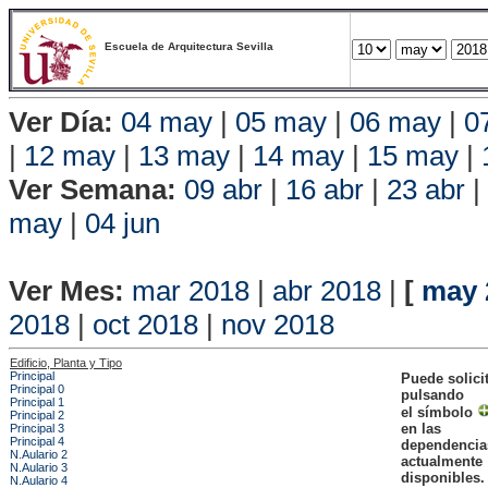
Escuela de Arquitectura Sevilla
Ver Día:
04 may
|
05 may
|
06 may
|
0
|
12 may
|
13 may
|
14 may
|
15 may
|
Ver Semana:
09 abr
|
16 abr
|
23 abr
|
may
|
04 jun
Vista P
Ver Mes:
mar 2018
|
abr 2018
|
[
may 
2018
|
oct 2018
|
nov 2018
Edificio, Planta y Tipo
Principal
Puede solici
Principal 0
pulsando
Principal 1
el símbolo
Principal 2
en las
Principal 3
Principal 4
dependencia
N.Aulario 2
actualmente
N.Aulario 3
disponibles.
N.Aulario 4