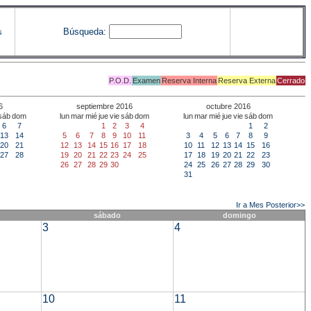
Búsqueda:
s
P.O.D.
Examen
Reserva Interna
Reserva Externa
Cerrado
6
septiembre 2016
octubre 2016
sáb
dom
lun
mar
mié
jue
vie
sáb
dom
lun
mar
mié
jue
vie
sáb
dom
6
7
1
2
3
4
1
2
13
14
5
6
7
8
9
10
11
3
4
5
6
7
8
9
20
21
12
13
14
15
16
17
18
10
11
12
13
14
15
16
27
28
19
20
21
22
23
24
25
17
18
19
20
21
22
23
26
27
28
29
30
24
25
26
27
28
29
30
31
Ir a Mes Posterior>>
sábado
domingo
3
4
10
11