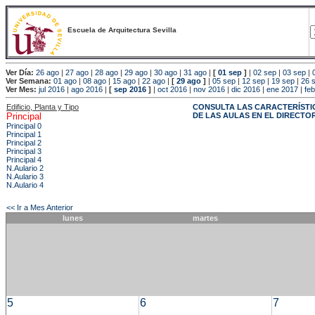
Escuela de Arquitectura Sevilla
Ver Día:
26 ago
|
27 ago
|
28 ago
|
29 ago
|
30 ago
|
31 ago
|
[
01 sep
]
|
02 sep
|
03 sep
|
Ver Semana:
01 ago
|
08 ago
|
15 ago
|
22 ago
|
[
29 ago
]
|
05 sep
|
12 sep
|
19 sep
|
26 
Ver Mes:
jul 2016
|
ago 2016
|
[
sep 2016
]
|
oct 2016
|
nov 2016
|
dic 2016
|
ene 2017
|
fe
Edificio, Planta y Tipo
CONSULTA LAS CARACTERÍSTI
Principal
DE LAS AULAS EN EL DIRECTO
Principal 0
Principal 1
Principal 2
Principal 3
Principal 4
N.Aulario 2
N.Aulario 3
N.Aulario 4
<< Ir a Mes Anterior
lunes
martes
5
6
7