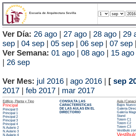
Escuela de Arquitectura Sevilla
Ver Día:
26 ago
|
27 ago
|
28 ago
|
29 
sep
|
04 sep
|
05 sep
|
06 sep
|
07 sep
Ver Semana:
01 ago
|
08 ago
|
15 ago
|
26 sep
Vista P
Ver Mes:
jul 2016
|
ago 2016
|
[
sep 2
2017
|
feb 2017
|
mar 2017
Edificio, Planta y Tipo
CONSULTA LAS
Aula (Capac
Principal
CARACTERÍSTICAS
Bajos Nuevo 
DE LAS AULAS EN EL
Galeria Dire
Principal 0
DIRECTORIO
Galería Mag
Principal 1
Stand
Principal 2
Totem C1
Principal 3
Totem C2
Principal 4
Totem C3
N.Aulario 2
Vestibulo zo
N.Aulario 3
Vestíbulo
N.Aulario 4