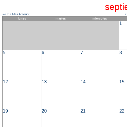
sept
<< Ir a Mes Anterior
I
lunes
martes
miércoles
1
5
6
7
8
12
13
14
15
19
20
21
22