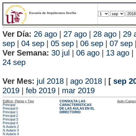
Escuela de Arquitectura Sevilla
Ver Día:
26 ago
|
27 ago
|
28 ago
|
29 
sep
|
04 sep
|
05 sep
|
06 sep
|
07 sep
Ver Semana:
30 jul
|
06 ago
|
13 ago
|
24 sep
Vista P
Ver Mes:
jul 2018
|
ago 2018
|
[
sep 2
2019
|
feb 2019
|
mar 2019
Edificio, Planta y Tipo
CONSULTA LAS
Aula (Capac
Principal
CARACTERÍSTICAS
Principal 0
DE LAS AULAS EN EL
Principal 1
DIRECTORIO
Principal 2
Principal 3
Principal 4
N.Aulario 2
N.Aulario 3
N.Aulario 4