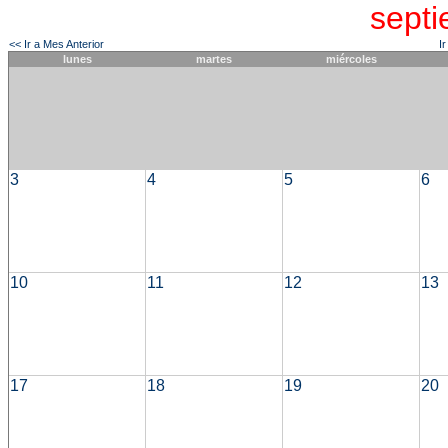
sept
<< Ir a Mes Anterior
I
lunes
martes
miércoles
3
4
5
6
10
11
12
13
17
18
19
20