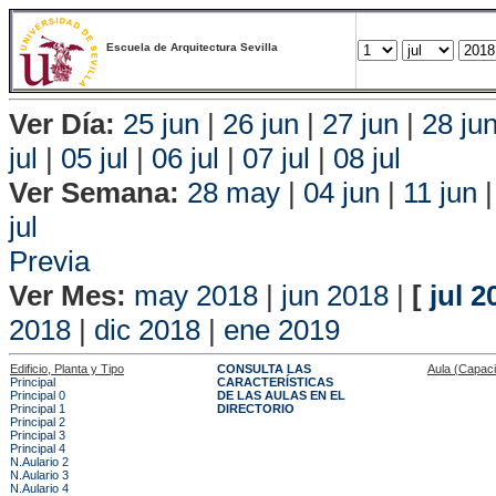
Escuela de Arquitectura Sevilla
Ver Día:
25 jun
|
26 jun
|
27 jun
|
28 ju
jul
|
05 jul
|
06 jul
|
07 jul
|
08 jul
Ver Semana:
28 may
|
04 jun
|
11 jun
jul
Vis
Previa
Ver Mes:
may 2018
|
jun 2018
|
[
jul 2
2018
|
dic 2018
|
ene 2019
Edificio, Planta y Tipo
CONSULTA LAS
Aula (Capac
Principal
CARACTERÍSTICAS
Principal 0
DE LAS AULAS EN EL
Principal 1
DIRECTORIO
Principal 2
Principal 3
Principal 4
N.Aulario 2
N.Aulario 3
N.Aulario 4