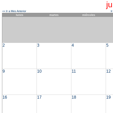
j
<< Ir a Mes Anterior
I
lunes
martes
miércoles
2
3
4
5
9
10
11
12
16
17
18
19