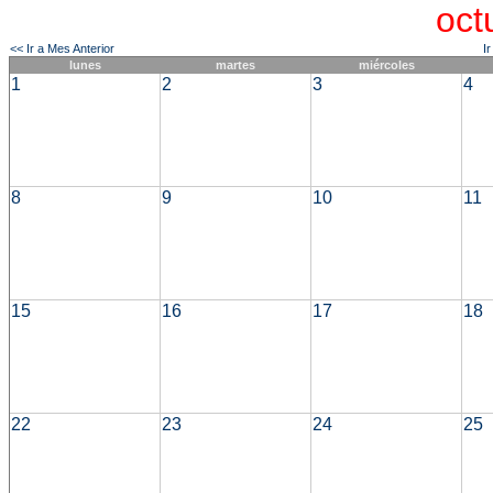
oct
<< Ir a Mes Anterior
I
lunes
martes
miércoles
1
2
3
4
8
9
10
11
15
16
17
18
22
23
24
25