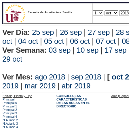
Escuela de Arquitectura Sevilla
Ver Día:
25 sep
|
26 sep
|
27 sep
|
28 
oct
|
04 oct
|
05 oct
|
06 oct
|
07 oct
|
08
Ver Semana:
03 sep
|
10 sep
|
17 sep
29 oct
Vista P
Ver Mes:
ago 2018
|
sep 2018
|
[
oct 
2019
|
mar 2019
|
abr 2019
Edificio, Planta y Tipo
CONSULTA LAS
Aula (Capac
Principal
CARACTERÍSTICAS
Principal 0
DE LAS AULAS EN EL
Principal 1
DIRECTORIO
Principal 2
Principal 3
Principal 4
N.Aulario 2
N.Aulario 3
N.Aulario 4